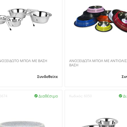
ΝΟΞΕΙΔΩΤΟ ΜΠΟΛ ΜΕ ΒΑΣΗ
ΑΝΟΞΕΙΔΩΤΑ ΜΠΟΛ ΜΕ ΑΝΤΙΟΛΙ
ΒΑΣΗ
Συνδεθείτε
Συ
Διαθέσιμο
Δ
6674
Κωδικός:
6050

