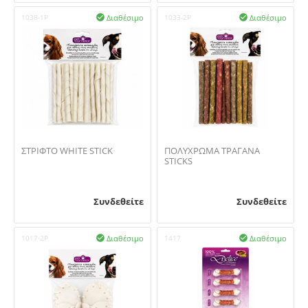
Διαθέσιμο
Διαθέσιμο
1038-1P

1033-2P

ΣΤΡΙΦΤΟ WHITE STICK
ΠΟΛΥΧΡΩΜΑ ΤΡΑΓΑΝΑ
STICKS
Συνδεθείτε
Συνδεθείτε
Διαθέσιμο
Διαθέσιμο
1017-2P

1417
