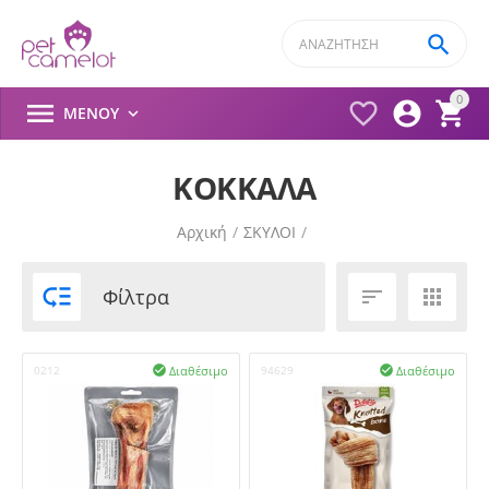

0




ΜΕΝΟΎ

ΚΟΚΚΑΛΑ
Αρχική
/
ΣΚΥΛΟΙ
/

Φίλτρα


Διαθέσιμο
Διαθέσιμο
0212

94629
