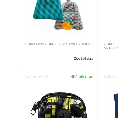
CORALPINA ΘΗΚΗ ΓΙΑ ΣΑΚΟΥΛΕΣ ΥΓΙΕΙΝΗΣ
ΘΗΚΗ ΓΙΑ ΣΑΚΟ
ΑΝΤΑΛΛ
Συνδεθείτε
Διαθέσιμο
Κωδικός:
96416
Κωδικός:
