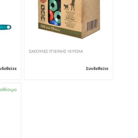
Ν
ΣΑΚΟΥΛΕΣ ΥΓΙΕΙΝΗΣ 16 ΡΟΛΑ
νδεθείτε
Συνδεθείτε
ιαθέσιμο