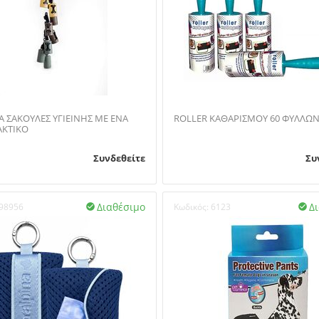
ΥΛΕΣ ΥΓΙΕΙΝΗΣ ΜΕ ΕΝΑ
ROLLER ΚΑΘΑΡΙΣΜΟΥ 60 ΦΥΛΛΩ
ΑΚΤΙΚΟ
Συνδεθείτε
Συ
Διαθέσιμο
Δ
98956
Κωδικός:
6123

