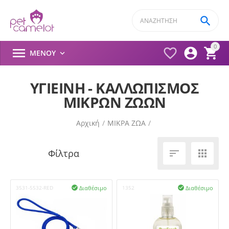

0




ΜΕΝΟΎ

ΥΓΙΕΙΝΗ - ΚΑΛΛΩΠΙΣΜΟΣ
ΜΙΚΡΩΝ ΖΩΩΝ
Αρχική
/
ΜΙΚΡΑ ΖΩΑ
/


Διαθέσιμο
Διαθέσιμο
3531-5532-RED

1352
