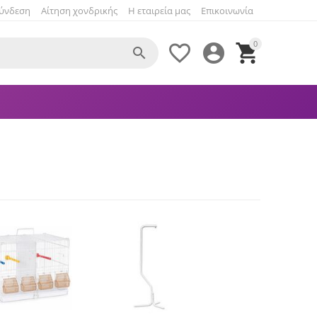
ύνδεση
Αίτηση χονδρικής
Η εταιρεία μας
Επικοινωνία
0



